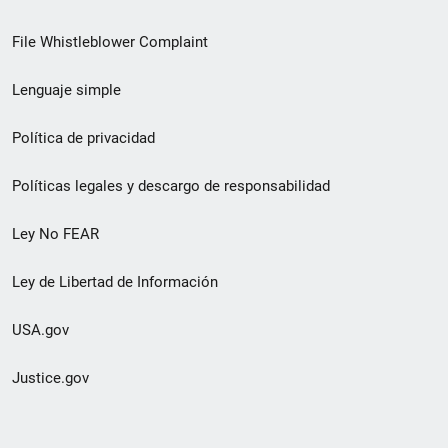
de
File Whistleblower Complaint
enlace
Lenguaje simple
de
pie
Política de privacidad
de
Políticas legales y descargo de responsabilidad
página
Ley No FEAR
secundario
Ley de Libertad de Información
USA.gov
Justice.gov