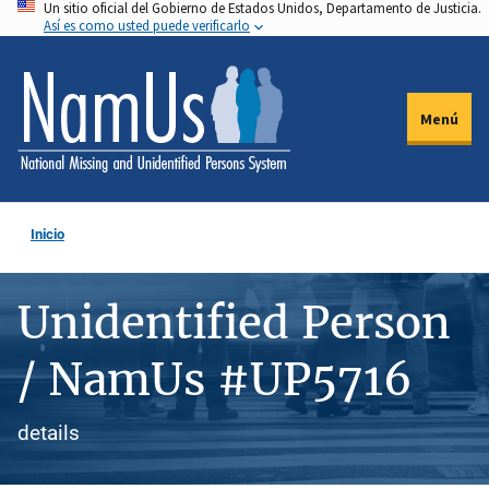
Un sitio oficial del Gobierno de Estados Unidos, Departamento de Justicia.
Pasar
Así es como usted puede verificarlo
al
contenido
principal
Menú
Inicio
Unidentified Person
/ NamUs #UP5716
details