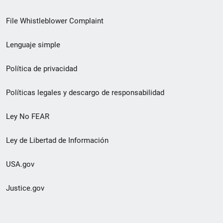
de
File Whistleblower Complaint
enlace
Lenguaje simple
de
pie
Política de privacidad
de
Políticas legales y descargo de responsabilidad
página
Ley No FEAR
secundario
Ley de Libertad de Información
USA.gov
Justice.gov