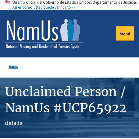
Un sitio oficial del Gobierno de Estados Unidos, Departamento de Justicia.
Pasar
Así es como usted puede verificarlo
al
contenido
principal
Menú
Inicio
Unclaimed Person /
NamUs #UCP65922
details