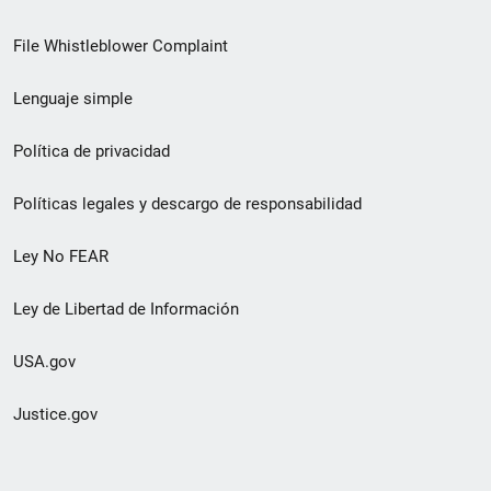
de
File Whistleblower Complaint
enlace
Lenguaje simple
de
pie
Política de privacidad
de
Políticas legales y descargo de responsabilidad
página
Ley No FEAR
secundario
Ley de Libertad de Información
USA.gov
Justice.gov