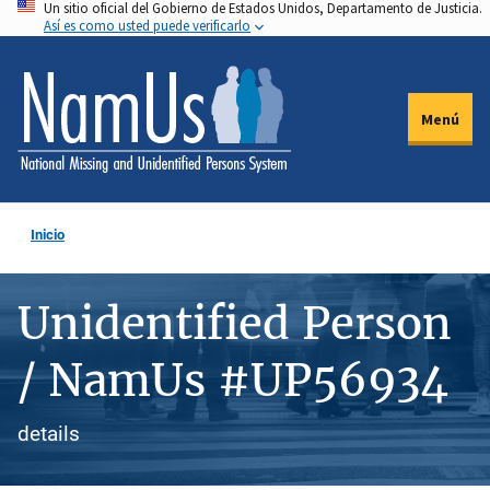
Un sitio oficial del Gobierno de Estados Unidos, Departamento de Justicia.
Pasar
Así es como usted puede verificarlo
al
contenido
principal
Menú
Inicio
Unidentified Person
/ NamUs #UP56934
details