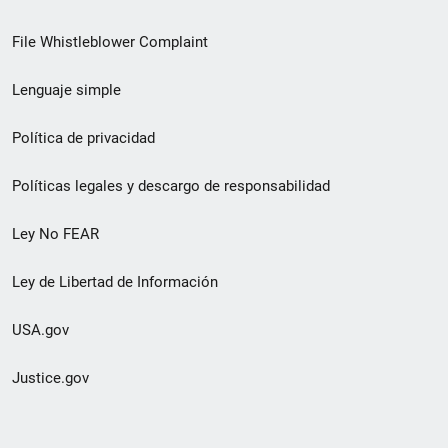
de
File Whistleblower Complaint
enlace
Lenguaje simple
de
pie
Política de privacidad
de
Políticas legales y descargo de responsabilidad
página
Ley No FEAR
secundario
Ley de Libertad de Información
USA.gov
Justice.gov