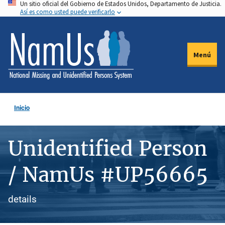
Un sitio oficial del Gobierno de Estados Unidos, Departamento de Justicia.
Pasar
Así es como usted puede verificarlo
al
contenido
principal
Menú
Inicio
Unidentified Person
/ NamUs #UP56665
details