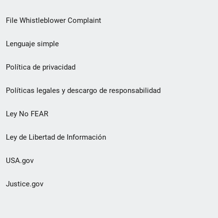
de
File Whistleblower Complaint
enlace
Lenguaje simple
de
pie
Política de privacidad
de
Políticas legales y descargo de responsabilidad
página
Ley No FEAR
secundario
Ley de Libertad de Información
USA.gov
Justice.gov