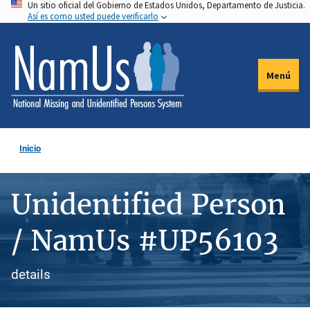
Un sitio oficial del Gobierno de Estados Unidos, Departamento de Justicia.
Pasar
Así es como usted puede verificarlo
al
contenido
principal
Menú
Inicio
Unidentified Person
/ NamUs #UP56103
details