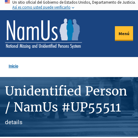
Un sitio oficial del Gobierno de Estados Unidos, Departamento de Justicia.
Pasar
Así es como usted puede verificarlo
al
contenido
principal
Menú
Inicio
Unidentified Person
/ NamUs #UP55511
details