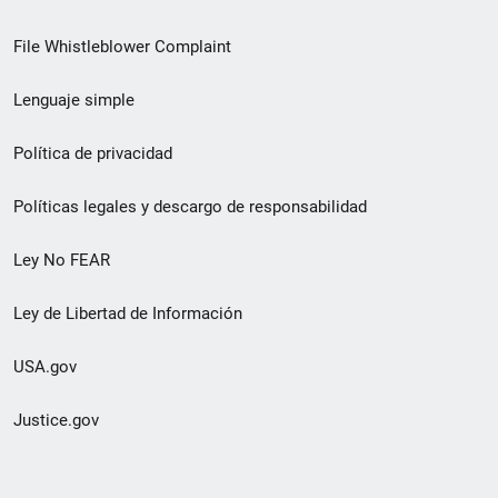
de
File Whistleblower Complaint
enlace
Lenguaje simple
de
pie
Política de privacidad
de
Políticas legales y descargo de responsabilidad
página
Ley No FEAR
secundario
Ley de Libertad de Información
USA.gov
Justice.gov