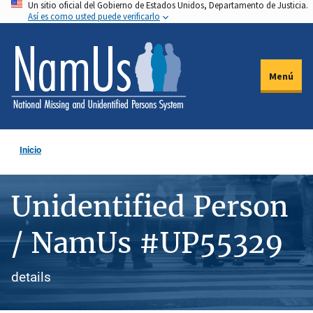
Un sitio oficial del Gobierno de Estados Unidos, Departamento de Justicia.
Pasar
Así es como usted puede verificarlo
al
contenido
principal
Menú
Inicio
Unidentified Person
/ NamUs #UP55329
details