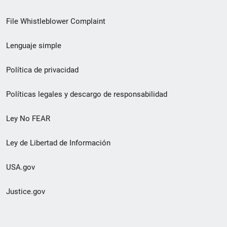
de
File Whistleblower Complaint
enlace
Lenguaje simple
de
pie
Política de privacidad
de
Políticas legales y descargo de responsabilidad
página
Ley No FEAR
secundario
Ley de Libertad de Información
USA.gov
Justice.gov