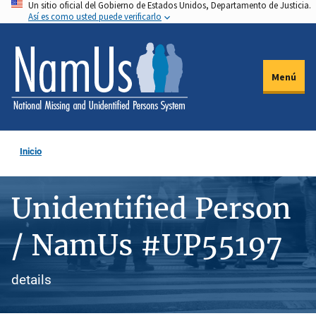
Un sitio oficial del Gobierno de Estados Unidos, Departamento de Justicia.
Pasar
Así es como usted puede verificarlo
al
contenido
principal
Menú
Inicio
Unidentified Person
/ NamUs #UP55197
details