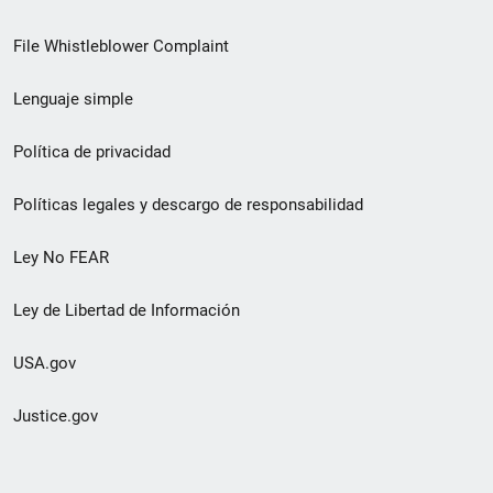
de
File Whistleblower Complaint
enlace
Lenguaje simple
de
pie
Política de privacidad
de
Políticas legales y descargo de responsabilidad
página
Ley No FEAR
secundario
Ley de Libertad de Información
USA.gov
Justice.gov