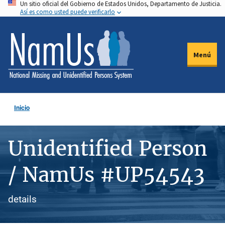
Un sitio oficial del Gobierno de Estados Unidos, Departamento de Justicia.
Pasar
Así es como usted puede verificarlo
al
contenido
principal
Menú
Inicio
Unidentified Person
/ NamUs #UP54543
details