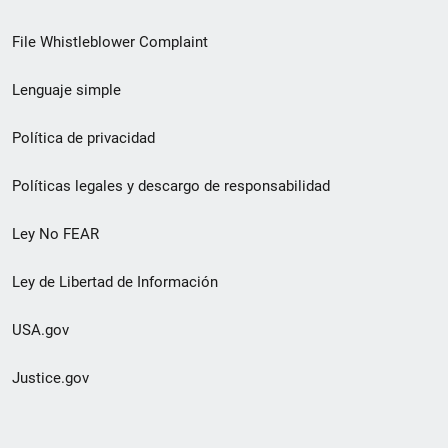
de
File Whistleblower Complaint
enlace
Lenguaje simple
de
pie
Política de privacidad
de
Políticas legales y descargo de responsabilidad
página
Ley No FEAR
secundario
Ley de Libertad de Información
USA.gov
Justice.gov