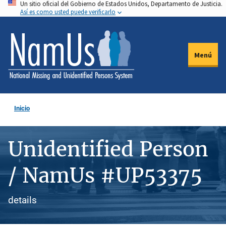
Un sitio oficial del Gobierno de Estados Unidos, Departamento de Justicia.
Pasar
Así es como usted puede verificarlo
al
contenido
principal
Menú
Inicio
Unidentified Person
/ NamUs #UP53375
details