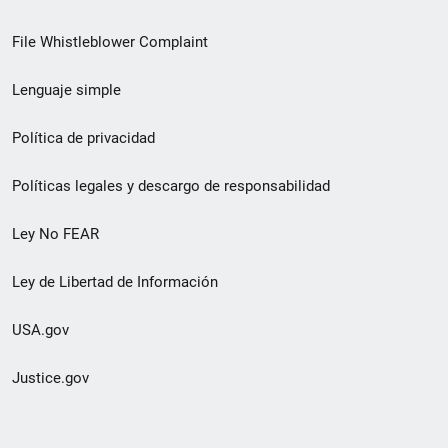
de
File Whistleblower Complaint
enlace
Lenguaje simple
de
pie
Política de privacidad
de
Políticas legales y descargo de responsabilidad
página
Ley No FEAR
secundario
Ley de Libertad de Información
USA.gov
Justice.gov