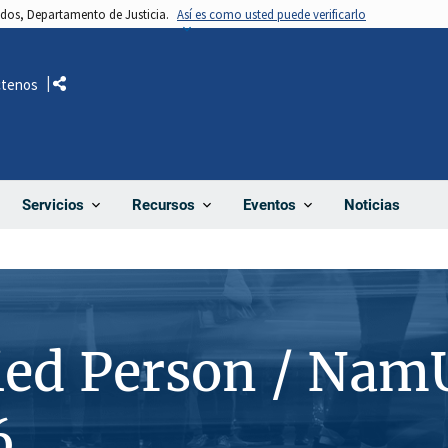
nidos, Departamento de Justicia.
Así es como usted puede verificarlo
ctenos
Comparte
Noticias
Servicios
Recursos
Eventos
ied Person / Nam
6