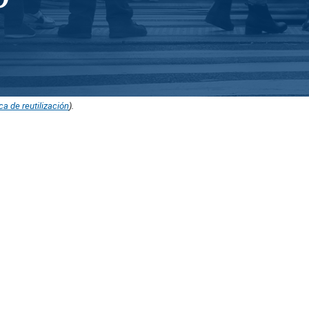
ica de reutilización
).