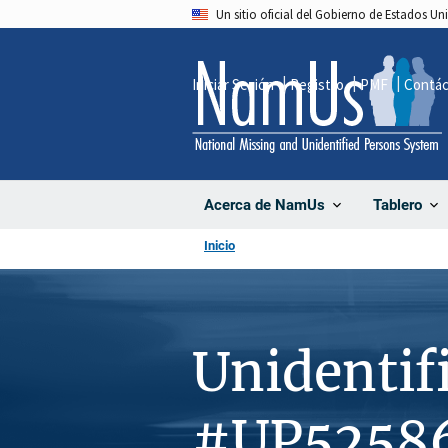
Pasar
Un sitio oficial del Gobierno de Estados U
al
contenido
Iniciar Sesión
Registro
PMF
Contá
principal
Acerca de NamUs
Tablero
Inicio
Unidentif
#UP5258