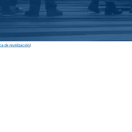
ica de reutilización
).