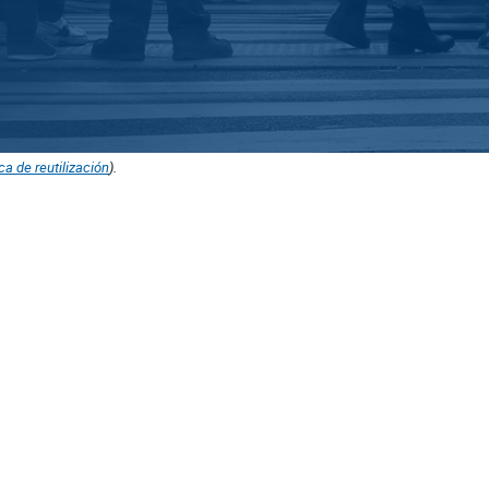
ica de reutilización
).