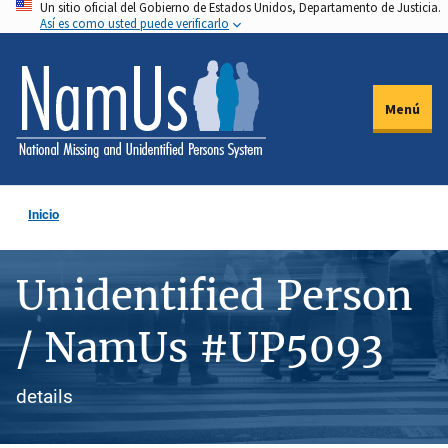
Un sitio oficial del Gobierno de Estados Unidos, Departamento de Justicia.
Pasar
Así es como usted puede verificarlo
al
contenido
principal
Menú
Inicio
Unidentified Person
/ NamUs #UP5093
details