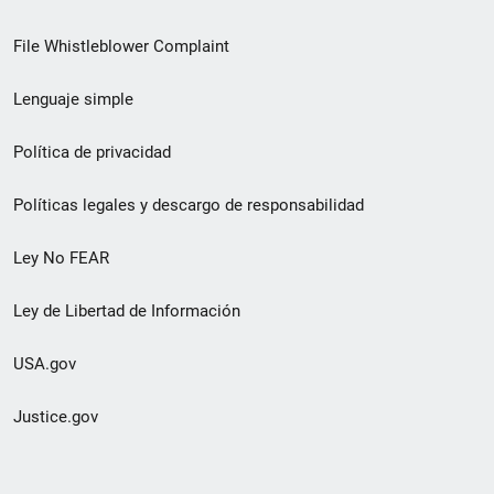
de
File Whistleblower Complaint
enlace
Lenguaje simple
de
pie
Política de privacidad
de
Políticas legales y descargo de responsabilidad
página
Ley No FEAR
secundario
Ley de Libertad de Información
USA.gov
Justice.gov