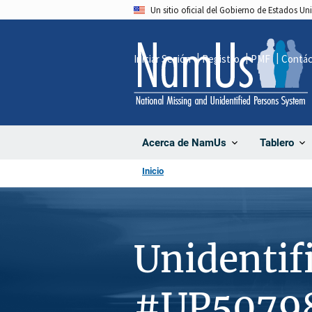
Pasar
Un sitio oficial del Gobierno de Estados U
al
contenido
Iniciar Sesión
Registro
PMF
Contá
principal
Acerca de NamUs
Tablero
Inicio
Unidentif
#UP5079