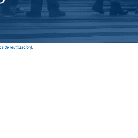
ica de reutilización
).