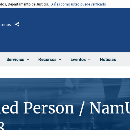
nidos, Departamento de Justicia.
Así es como usted puede verificarlo
ctenos
Comparte
Noticias
Servicios
Recursos
Eventos
ied Person / Nam
8