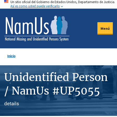
Un sitio oficial del Gobierno de Estados Unidos, Departamento de Justicia.
Pasar
Así es como usted puede verificarlo
al
contenido
principal
Menú
Inicio
Unidentified Person
/ NamUs #UP5055
details