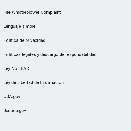
de
File Whistleblower Complaint
enlace
Lenguaje simple
de
pie
Política de privacidad
de
Políticas legales y descargo de responsabilidad
página
Ley No FEAR
secundario
Ley de Libertad de Información
USA.gov
Justice.gov