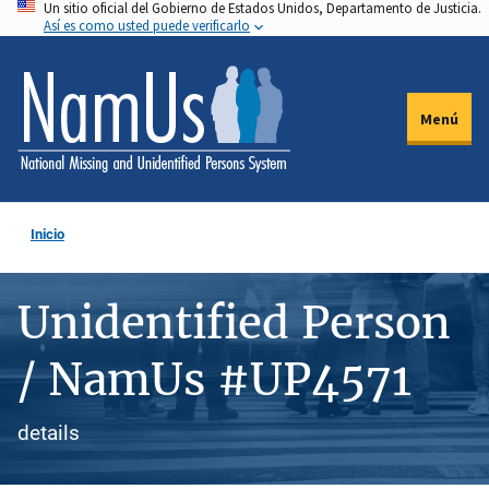
Un sitio oficial del Gobierno de Estados Unidos, Departamento de Justicia.
Pasar
Así es como usted puede verificarlo
al
contenido
principal
Menú
Inicio
Unidentified Person
/ NamUs #UP4571
details