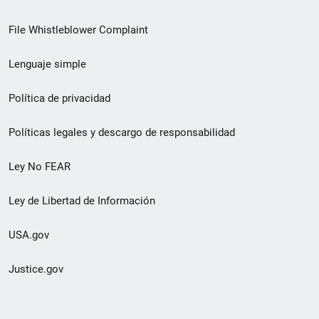
de
File Whistleblower Complaint
enlace
Lenguaje simple
de
pie
Política de privacidad
de
Políticas legales y descargo de responsabilidad
página
Ley No FEAR
secundario
Ley de Libertad de Información
USA.gov
Justice.gov