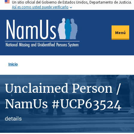
Un sitio oficial del Gobierno de Estados Unidos, Departamento de Justicia.
Pasar
Así es como usted puede verificarlo
al
contenido
principal
Menú
Inicio
Unclaimed Person /
NamUs #UCP63524
details