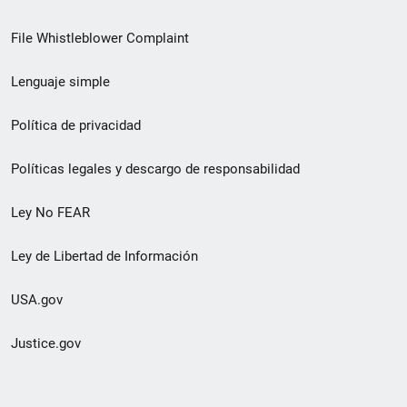
de
File Whistleblower Complaint
enlace
Lenguaje simple
de
pie
Política de privacidad
de
Políticas legales y descargo de responsabilidad
página
Ley No FEAR
secundario
Ley de Libertad de Información
USA.gov
Justice.gov