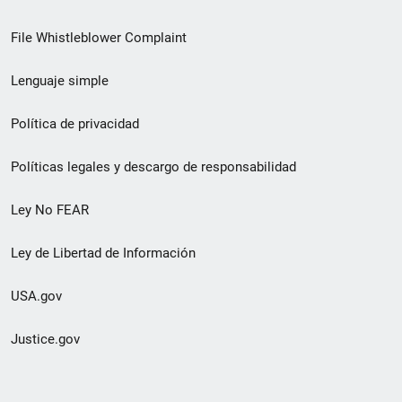
de
File Whistleblower Complaint
enlace
Lenguaje simple
de
pie
Política de privacidad
de
Políticas legales y descargo de responsabilidad
página
Ley No FEAR
secundario
Ley de Libertad de Información
USA.gov
Justice.gov