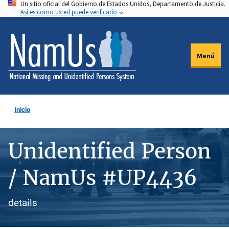
Un sitio oficial del Gobierno de Estados Unidos, Departamento de Justicia.
Pasar
Así es como usted puede verificarlo
al
contenido
principal
Menú
Inicio
Unidentified Person
/ NamUs #UP4436
details