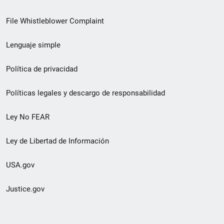
de
File Whistleblower Complaint
enlace
Lenguaje simple
de
pie
Política de privacidad
de
Políticas legales y descargo de responsabilidad
página
Ley No FEAR
secundario
Ley de Libertad de Información
USA.gov
Justice.gov