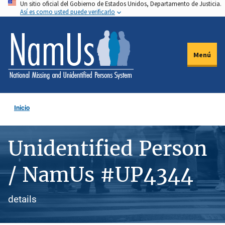
Un sitio oficial del Gobierno de Estados Unidos, Departamento de Justicia.
Pasar
Así es como usted puede verificarlo
al
contenido
principal
Menú
Inicio
Unidentified Person
/ NamUs #UP4344
details