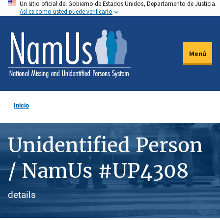
Un sitio oficial del Gobierno de Estados Unidos, Departamento de Justicia.
Pasar
Así es como usted puede verificarlo
al
contenido
principal
Menú
Inicio
Unidentified Person
/ NamUs #UP4308
details