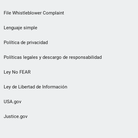
de
File Whistleblower Complaint
enlace
Lenguaje simple
de
pie
Política de privacidad
de
Políticas legales y descargo de responsabilidad
página
Ley No FEAR
secundario
Ley de Libertad de Información
USA.gov
Justice.gov