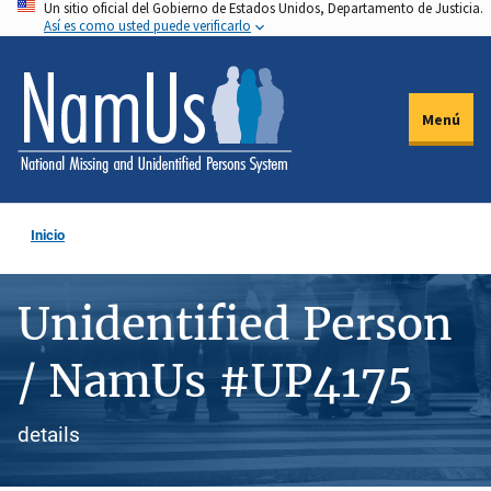
Un sitio oficial del Gobierno de Estados Unidos, Departamento de Justicia.
Pasar
Así es como usted puede verificarlo
al
contenido
principal
Menú
Inicio
Unidentified Person
/ NamUs #UP4175
details