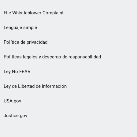
de
File Whistleblower Complaint
enlace
Lenguaje simple
de
pie
Política de privacidad
de
Políticas legales y descargo de responsabilidad
página
Ley No FEAR
secundario
Ley de Libertad de Información
USA.gov
Justice.gov