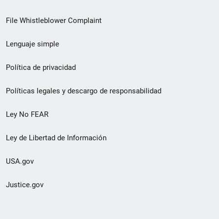
de
File Whistleblower Complaint
enlace
Lenguaje simple
de
pie
Política de privacidad
de
Políticas legales y descargo de responsabilidad
página
Ley No FEAR
secundario
Ley de Libertad de Información
USA.gov
Justice.gov