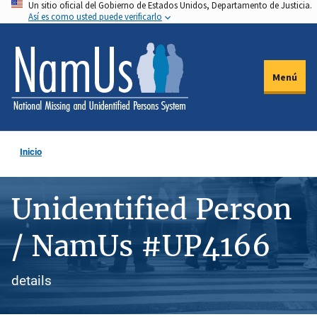
Un sitio oficial del Gobierno de Estados Unidos, Departamento de Justicia.
Pasar
Así es como usted puede verificarlo
al
contenido
principal
Menú
Inicio
Unidentified Person
/ NamUs #UP4166
details