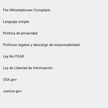
de
File Whistleblower Complaint
enlace
Lenguaje simple
de
pie
Política de privacidad
de
Políticas legales y descargo de responsabilidad
página
Ley No FEAR
secundario
Ley de Libertad de Información
USA.gov
Justice.gov