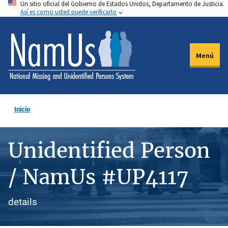
Un sitio oficial del Gobierno de Estados Unidos, Departamento de Justicia.
Pasar
Así es como usted puede verificarlo
al
contenido
principal
Menú
Inicio
Unidentified Person
/ NamUs #UP4117
details