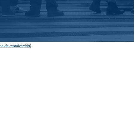
ica de reutilización
).