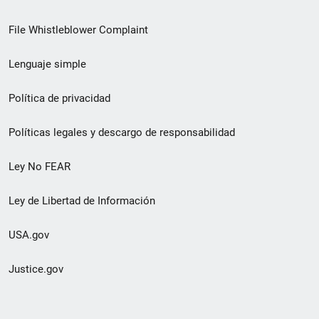
de
File Whistleblower Complaint
enlace
Lenguaje simple
de
pie
Política de privacidad
de
Políticas legales y descargo de responsabilidad
página
Ley No FEAR
secundario
Ley de Libertad de Información
USA.gov
Justice.gov