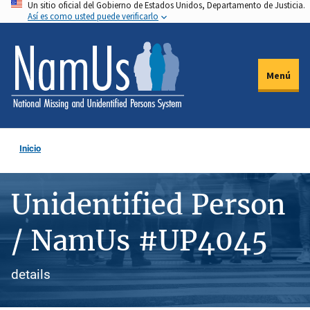
Un sitio oficial del Gobierno de Estados Unidos, Departamento de Justicia.
Pasar
Así es como usted puede verificarlo
al
contenido
principal
Menú
Inicio
Unidentified Person
/ NamUs #UP4045
details