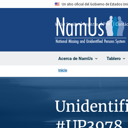
Pasar
Un sitio oficial del Gobierno de Estados U
al
contenido
Iniciar Sesión
Registro
PMF
Contá
principal
Acerca de NamUs
Tablero
Inicio
Unidentif
#UP3978