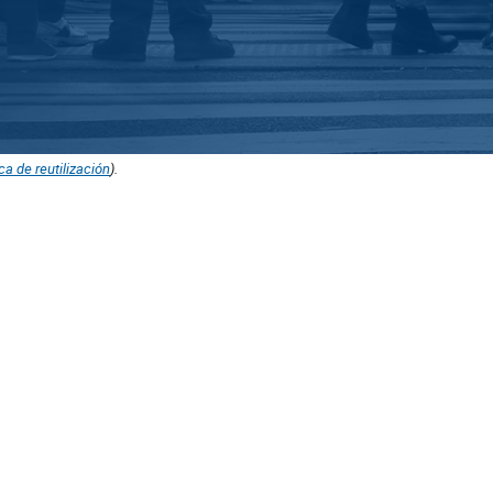
ica de reutilización
).