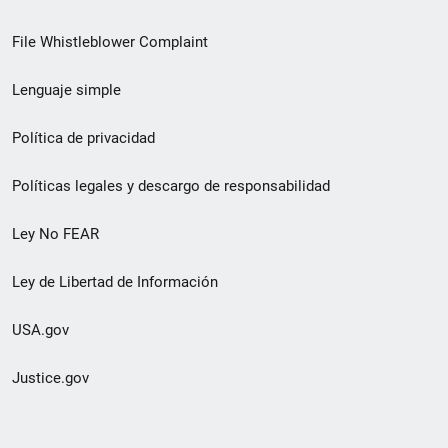
de
File Whistleblower Complaint
enlace
Lenguaje simple
de
pie
Política de privacidad
de
Políticas legales y descargo de responsabilidad
página
Ley No FEAR
secundario
Ley de Libertad de Información
USA.gov
Justice.gov