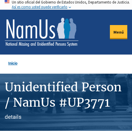
Un sitio oficial del Gobierno de Estados Unidos, Departamento de Justicia.
Pasar
Así es como usted puede verificarlo
al
contenido
principal
Menú
Inicio
Unidentified Person
/ NamUs #UP3771
details