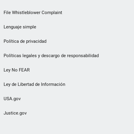
de
File Whistleblower Complaint
enlace
Lenguaje simple
de
pie
Política de privacidad
de
Políticas legales y descargo de responsabilidad
página
Ley No FEAR
secundario
Ley de Libertad de Información
USA.gov
Justice.gov