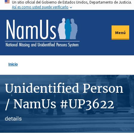
Un sitio oficial del Gobierno de Estados Unidos, Departamento de Justicia.
Pasar
Así es como usted puede verificarlo
al
contenido
principal
Menú
Inicio
Unidentified Person
/ NamUs #UP3622
details