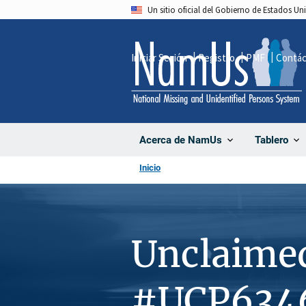
Pasar
Un sitio oficial del Gobierno de Estados U
al
contenido
Iniciar Sesión
Registro
PMF
Contá
principal
Acerca de NamUs
Tablero
Inicio
Unclaime
#UCP634