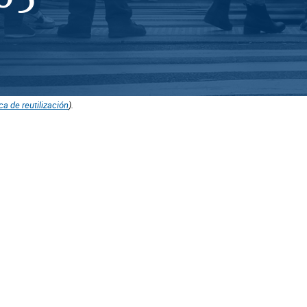
ica de reutilización
).