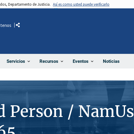
nidos, Departamento de Justicia.
Así es como usted puede verificarlo
ctenos
Comparte
Noticias
Servicios
Recursos
Eventos
d Person / NamUs
65