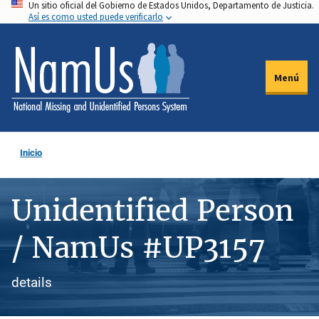
Un sitio oficial del Gobierno de Estados Unidos, Departamento de Justicia.
Pasar
Así es como usted puede verificarlo
al
contenido
principal
Menú
Inicio
Unidentified Person
/ NamUs #UP3157
details