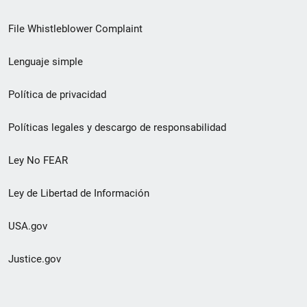
de
File Whistleblower Complaint
enlace
Lenguaje simple
de
pie
Política de privacidad
de
Políticas legales y descargo de responsabilidad
página
Ley No FEAR
secundario
Ley de Libertad de Información
USA.gov
Justice.gov