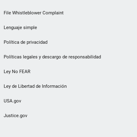
de
File Whistleblower Complaint
enlace
Lenguaje simple
de
pie
Política de privacidad
de
Políticas legales y descargo de responsabilidad
página
Ley No FEAR
secundario
Ley de Libertad de Información
USA.gov
Justice.gov