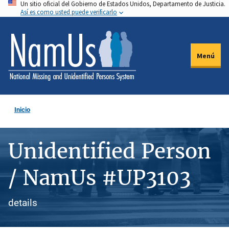
Un sitio oficial del Gobierno de Estados Unidos, Departamento de Justicia.
Pasar
Así es como usted puede verificarlo
al
contenido
principal
Menú
Inicio
Unidentified Person
/ NamUs #UP3103
details