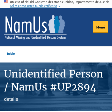
Un sitio oficial del Gobierno de Estados Unidos, Departamento de Justicia.
Pasar
Así es como usted puede verificarlo
al
contenido
principal
Menú
Inicio
Unidentified Person
/ NamUs #UP2894
details