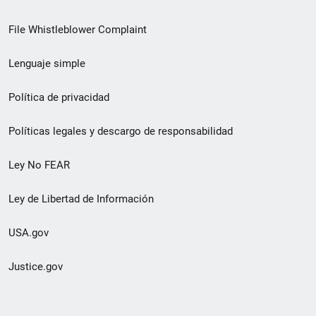
de
File Whistleblower Complaint
enlace
Lenguaje simple
de
pie
Política de privacidad
de
Políticas legales y descargo de responsabilidad
página
Ley No FEAR
secundario
Ley de Libertad de Información
USA.gov
Justice.gov