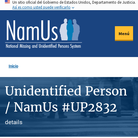
Un sitio oficial del Gobierno de Estados Unidos, Departamento de Justicia.
Pasar
Así es como usted puede verificarlo
al
contenido
principal
Menú
Inicio
Unidentified Person
/ NamUs #UP2832
details