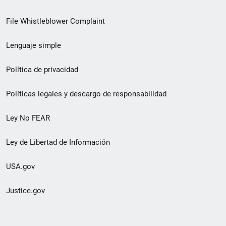
de
File Whistleblower Complaint
enlace
Lenguaje simple
de
pie
Política de privacidad
de
Políticas legales y descargo de responsabilidad
página
Ley No FEAR
secundario
Ley de Libertad de Información
USA.gov
Justice.gov