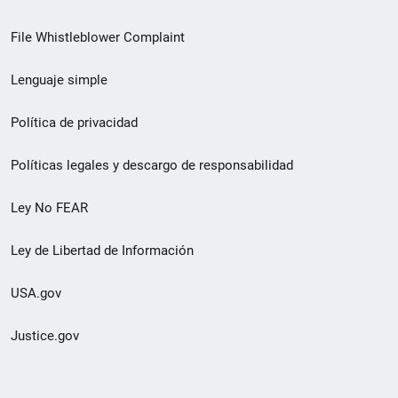
de
File Whistleblower Complaint
enlace
Lenguaje simple
de
pie
Política de privacidad
de
Políticas legales y descargo de responsabilidad
página
Ley No FEAR
secundario
Ley de Libertad de Información
USA.gov
Justice.gov