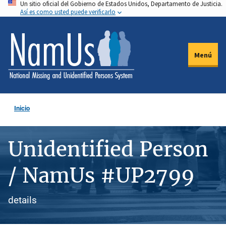
Un sitio oficial del Gobierno de Estados Unidos, Departamento de Justicia.
Pasar
Así es como usted puede verificarlo
al
contenido
principal
Menú
Inicio
Unidentified Person
/ NamUs #UP2799
details