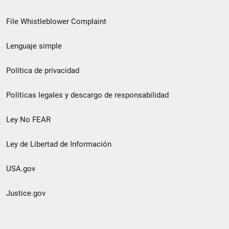
de
File Whistleblower Complaint
enlace
Lenguaje simple
de
pie
Política de privacidad
de
Políticas legales y descargo de responsabilidad
página
Ley No FEAR
secundario
Ley de Libertad de Información
USA.gov
Justice.gov