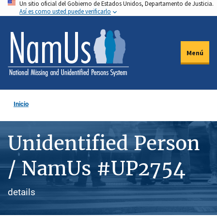
Un sitio oficial del Gobierno de Estados Unidos, Departamento de Justicia.
Pasar
Así es como usted puede verificarlo
al
contenido
principal
Menú
Inicio
Unidentified Person
/ NamUs #UP2754
details