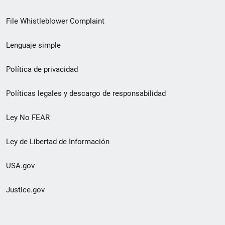
de
File Whistleblower Complaint
enlace
Lenguaje simple
de
pie
Política de privacidad
de
Políticas legales y descargo de responsabilidad
página
Ley No FEAR
secundario
Ley de Libertad de Información
USA.gov
Justice.gov