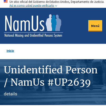
Un sitio oficial del Gobierno de Estados Unidos, Departamento de Justicia.
Pasar
Así es como usted puede verificarlo
al
contenido
principal
Menú
Inicio
Unidentified Person
/ NamUs #UP2639
details