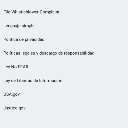
de
File Whistleblower Complaint
enlace
Lenguaje simple
de
pie
Política de privacidad
de
Políticas legales y descargo de responsabilidad
página
Ley No FEAR
secundario
Ley de Libertad de Información
USA.gov
Justice.gov