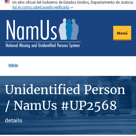
Un sitio oficial del Gobierno de Estados Unidos, Departamento de Justicia.
Pasar
Así es como usted puede verificarlo
al
contenido
principal
Menú
Inicio
Unidentified Person
/ NamUs #UP2568
details