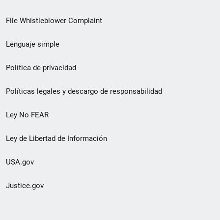
de
File Whistleblower Complaint
enlace
Lenguaje simple
de
pie
Política de privacidad
de
Políticas legales y descargo de responsabilidad
página
Ley No FEAR
secundario
Ley de Libertad de Información
USA.gov
Justice.gov