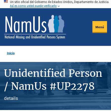
Un sitio oficial del Gobierno de Estados Unidos, Departamento de Justicia.
Pasar
Así es como usted puede verificarlo
al
contenido
principal
Menú
Inicio
Unidentified Person
/ NamUs #UP2278
details