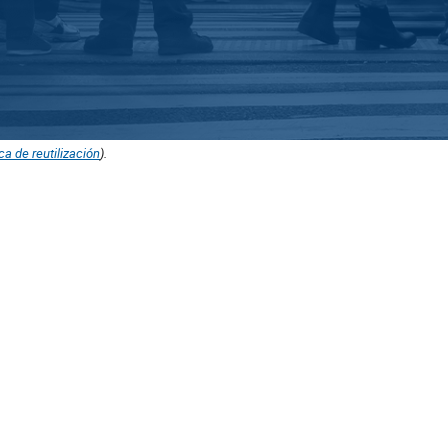
ica de reutilización
).