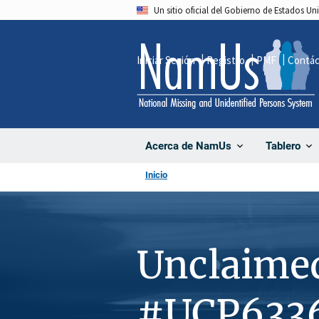
Pasar
Un sitio oficial del Gobierno de Estados U
al
contenido
Iniciar Sesión
Registro
PMF
Contá
principal
Acerca de NamUs
Tablero
Inicio
Unclaime
#UCP633