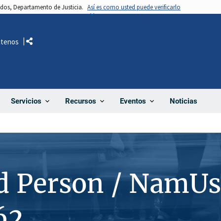
nidos, Departamento de Justicia.
Así es como usted puede verificarlo
ctenos
Comparte
Noticias
Servicios
Recursos
Eventos
d Person / NamUs
62