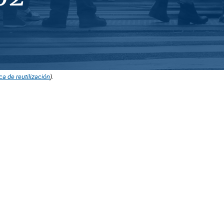
ica de reutilización
).