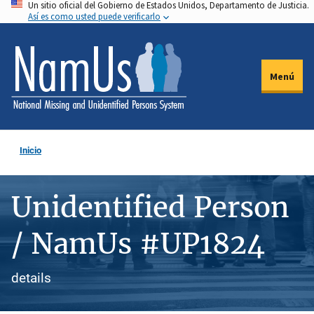
Un sitio oficial del Gobierno de Estados Unidos, Departamento de Justicia.
Pasar
Así es como usted puede verificarlo
al
contenido
principal
Menú
Inicio
Unidentified Person
/ NamUs #UP1824
details