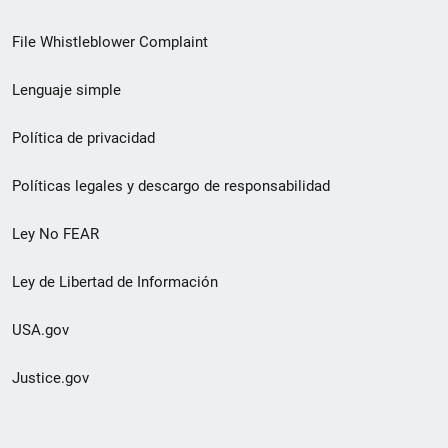
de
File Whistleblower Complaint
enlace
Lenguaje simple
de
pie
Política de privacidad
de
Políticas legales y descargo de responsabilidad
página
Ley No FEAR
secundario
Ley de Libertad de Información
USA.gov
Justice.gov