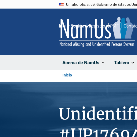
Pasar
Un sitio oficial del Gobierno de Estados U
al
contenido
Iniciar Sesión
Registro
PMF
Contá
principal
Acerca de NamUs
Tablero
Inicio
Unidentif
#UP1769