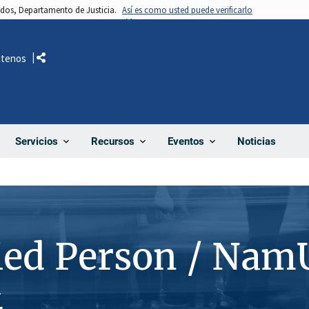
nidos, Departamento de Justicia.
Así es como usted puede verificarlo
ctenos
Comparte
Noticias
Servicios
Recursos
Eventos
ied Person / Nam
4