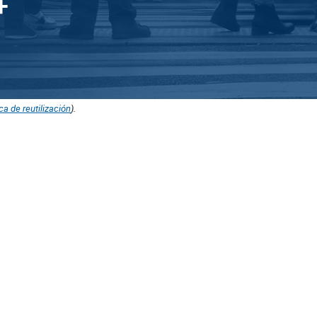
ica de reutilización
).