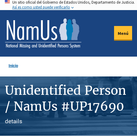
Un sitio oficial del Gobierno de Estados Unidos, Departamento de Justicia.
Pasar
Así es como usted puede verificarlo
al
contenido
principal
Menú
Inicio
Unidentified Person
/ NamUs #UP17690
details