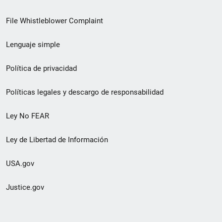
de
File Whistleblower Complaint
enlace
Lenguaje simple
de
pie
Política de privacidad
de
Políticas legales y descargo de responsabilidad
página
Ley No FEAR
secundario
Ley de Libertad de Información
USA.gov
Justice.gov