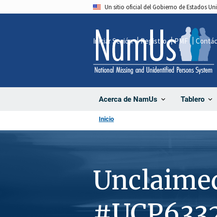
Pasar
Un sitio oficial del Gobierno de Estados U
al
contenido
Iniciar Sesión
Registro
PMF
Contá
principal
Acerca de NamUs
Tablero
Inicio
Unclaime
#UCP633