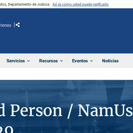
nidos, Departamento de Justicia.
Así es como usted puede verificarlo
ctenos
Comparte
Noticias
Servicios
Recursos
Eventos
d Person / NamUs
29