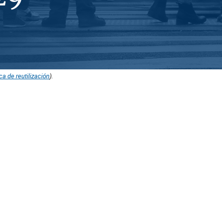
ica de reutilización
).