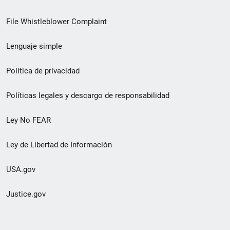
de
File Whistleblower Complaint
enlace
Lenguaje simple
de
pie
Política de privacidad
de
Políticas legales y descargo de responsabilidad
página
Ley No FEAR
secundario
Ley de Libertad de Información
USA.gov
Justice.gov