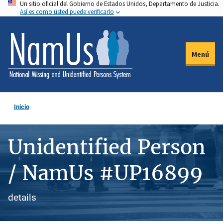
Un sitio oficial del Gobierno de Estados Unidos, Departamento de Justicia.
Pasar
Así es como usted puede verificarlo
al
contenido
principal
Menú
Inicio
Unidentified Person
/ NamUs #UP16899
details