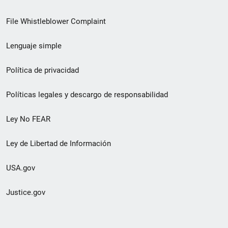
de
File Whistleblower Complaint
enlace
Lenguaje simple
de
pie
Política de privacidad
de
Políticas legales y descargo de responsabilidad
página
Ley No FEAR
secundario
Ley de Libertad de Información
USA.gov
Justice.gov