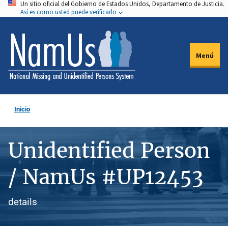
Un sitio oficial del Gobierno de Estados Unidos, Departamento de Justicia.
Pasar
Así es como usted puede verificarlo
al
contenido
principal
Menú
Inicio
Unidentified Person
/ NamUs #UP12453
details