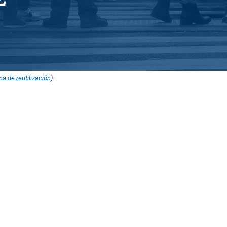
ica de reutilización
).