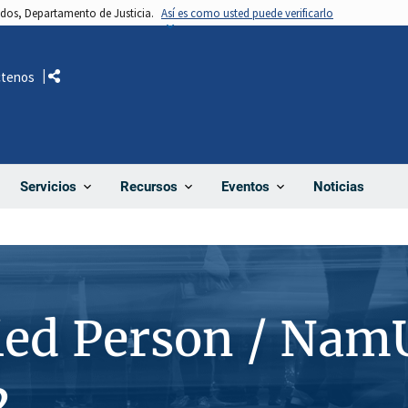
nidos, Departamento de Justicia.
Así es como usted puede verificarlo
ctenos
Comparte
Noticias
Servicios
Recursos
Eventos
ied Person / Nam
2