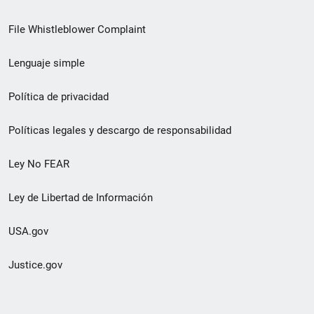
de
File Whistleblower Complaint
enlace
Lenguaje simple
de
pie
Política de privacidad
de
Políticas legales y descargo de responsabilidad
página
Ley No FEAR
secundario
Ley de Libertad de Información
USA.gov
Justice.gov