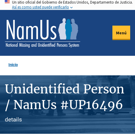
Un sitio oficial del Gobierno de Estados Unidos, Departamento de Justicia.
Pasar
Así es como usted puede verificarlo
al
contenido
principal
Menú
Inicio
Unidentified Person
/ NamUs #UP16496
details