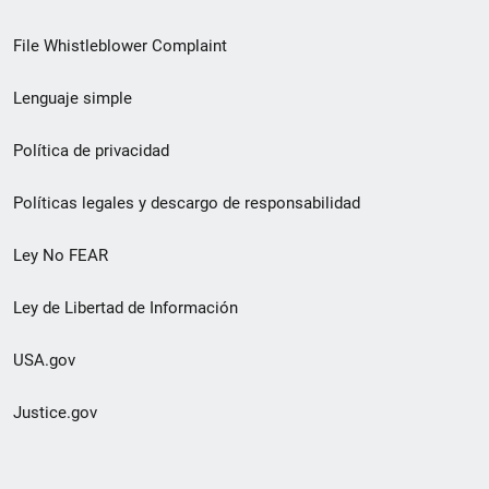
de
File Whistleblower Complaint
enlace
Lenguaje simple
de
pie
Política de privacidad
de
Políticas legales y descargo de responsabilidad
página
Ley No FEAR
secundario
Ley de Libertad de Información
USA.gov
Justice.gov