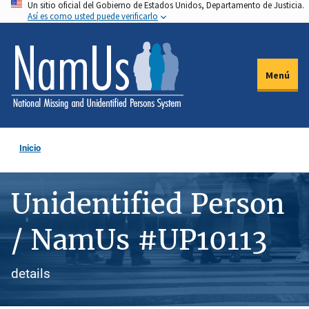
Un sitio oficial del Gobierno de Estados Unidos, Departamento de Justicia.
Pasar
Así es como usted puede verificarlo
al
contenido
principal
Menú
Inicio
Unidentified Person
/ NamUs #UP10113
details